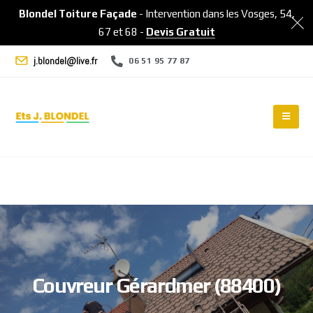
Blondel Toiture Façade
- Intervention dans les Vosges, 54,
67 et 68 -
Devis Gratuit
j.blondel@live.fr
06 51 95 77 87
C
o
u
v
r
e
u
r
G
é
r
a
r
d
m
e
r
(
8
8
4
0
0
)