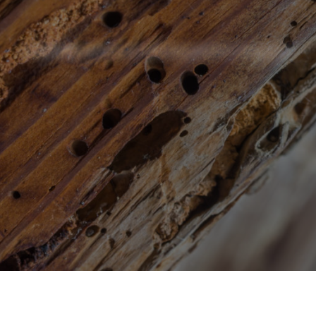
Traitement de charpente Vosges
T
r
a
i
t
e
m
e
n
t
d
e
c
h
a
r
p
e
n
t
e
c
o
n
t
r
e
l
e
s
i
n
s
e
c
t
e
s
x
y
l
o
p
h
a
g
e
s
.
06 51 95 77 87