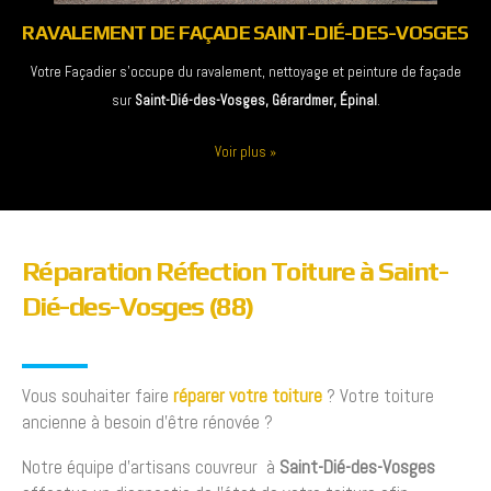
RAVALEMENT DE FAÇADE SAINT-DIÉ-DES-VOSGES
Votre Façadier s'occupe du ravalement, nettoyage et peinture de façade
sur
Saint-Dié-des-Vosges, Gérardmer, Épinal
.
Voir plus
»
Réparation Réfection Toiture à Saint-
Dié-des-Vosges (88)
Vous souhaiter faire
réparer votre toiture
? Votre toiture
ancienne à besoin d’être rénovée ?
Notre équipe d’artisans couvreur à
Saint-Dié-des-Vosges