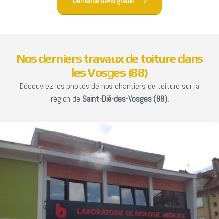
Demande devis gratuit
N
o
s
d
e
r
n
i
e
r
s
t
r
a
v
a
u
x
d
e
t
o
i
t
u
r
e
d
a
n
s
l
e
s
V
o
s
g
e
s
(
8
8
)
Découvrez les photos de nos chantiers de toiture sur la
région de
Saint-Dié-des-Vosges (88).